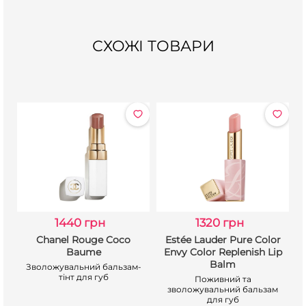
СХОЖІ ТОВАРИ
1440 грн
1320 грн
e
Chanel Rouge Coco
Estée Lauder Pure Color
Baume
Envy Color Replenish Lip
Balm
Зволожувальний бальзам-
тінт для губ
Поживний та
зволожувальний бальзам
для губ