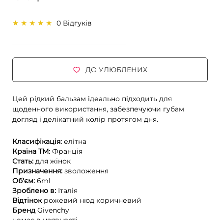
0 Відгуків
ДО УЛЮБЛЕНИХ
Цей рідкий бальзам ідеально підходить для
щоденного використання, забезпечуючи губам
догляд і делікатний колір протягом дня.
Класифікація:
елітна
Країна ТМ:
Франція
Стать:
для жінок
Призначення:
зволоження
Об'єм:
6ml
Зроблено в:
Італія
Відтінок
рожевий
нюд
коричневий
Бренд
Givenchy
немає в наявності