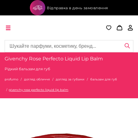
Відправка в день замовлення
Givenchy Rose Perfecto Liquid Lip Balm
Рідкий бальзам для губ
profumo
догляд обличчя
догляд за губами
бальзам для губ
givenchy rose perfecto liquid lip balm