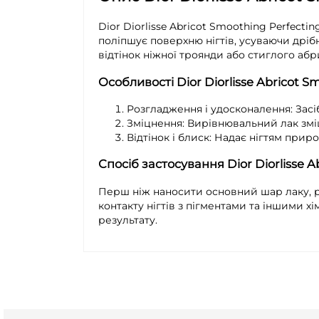
Dior Diorlisse Abricot Smoothing Perfect
поліпшує поверхню нігтів, усуваючи дрібн
відтінок ніжної троянди або стиглого абри
Особливості
Dior Diorlisse Abricot S
Розгладження і удосконалення:
Засі
Зміцнення:
Вирівнювальний лак зміцн
Відтінок і блиск:
Надає нігтям природ
Спосіб застосування
Dior Diorlisse 
Перш ніж наносити основний шар лаку, 
контакту нігтів з пігментами та іншими 
результату.