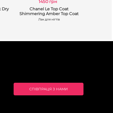
1450 грн
1
k Dry
Chanel Le Top Coat
Dior Di
Shimmering Amber Top Coat
Smoothing
Лак для нігтів
Вирівнююч
СПІВПРАЦЯ З НАМИ