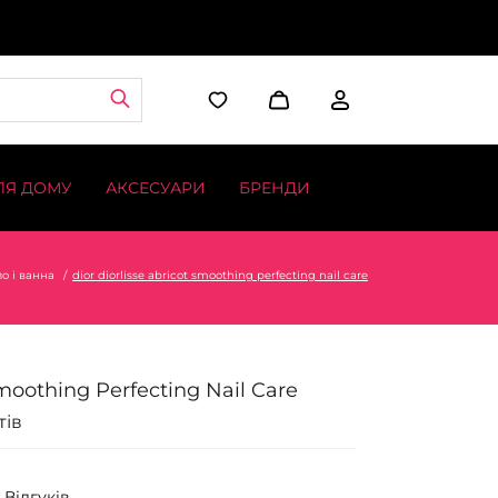
ЛЯ ДОМУ
АКСЕСУАРИ
БРЕНДИ
ло і ванна
dior diorlisse abricot smoothing perfecting nail care
Smoothing Perfecting Nail Care
тів
 Відгуків