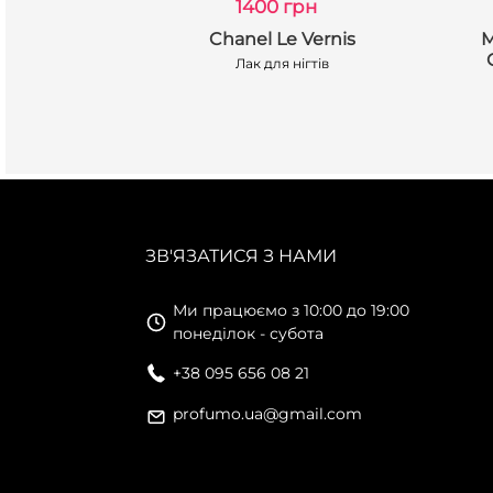
рн
1400 грн
e Abricot
Chanel Le Vernis
M
cting Nail
Лак для нігтів
для нігтів
ЗВ'ЯЗАТИСЯ З НАМИ
Ми працюємо з 10:00 до 19:00
понеділок - субота
+38 095 656 08 21
profumo.ua@gmail.com