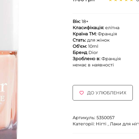
Вік:
18+
Класифікація:
елітна
Країна ТМ:
Франція
Стать:
для жінок
Об'єм:
10ml
Бренд
Dior
Зроблено в:
Франція
немає в наявності
ДО УЛЮБЛЕНИХ
Артикуль: 5350057
Категорії:
Нігті ,
Лаки для ніг