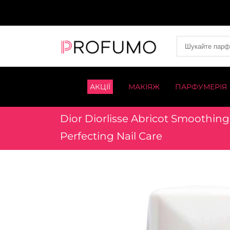
АКЦІЇ
МАКІЯЖ
ПАРФУМЕРІЯ
Dior Diorlisse Abricot Smoothing
Perfecting Nail Care