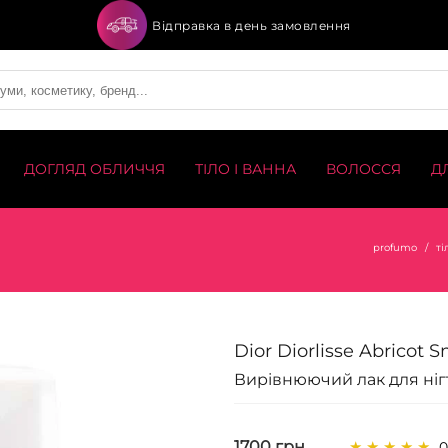
Відправка в день замовлення
ДОГЛЯД ОБЛИЧЧЯ
ТІЛО І ВАННА
ВОЛОССЯ
Д
profumo
ті
Dior Diorlisse Abricot 
Вирівнюючий лак для ніг
1700 грн
0