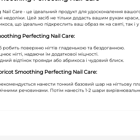
ing Nail Care - це ідеальний продукт для удосконалення вашог
і недоліки. Цей засіб не тільки додасть вашим рукам краси, 
коса, що ідеально підкреслить ваш образ як на святі, так і у 
moothing Perfecting Nail Care
:
б робить поверхню нігтів гладенькою та бездоганною.
ює нігті, надаючи їм додаткової міцності.
ний відтінок троянди або абрикоса і чудовий блиск.
Abricot Smoothing Perfecting Nail Care
:
рекомендується нанести тонкий базовий шар на нігтьову п
хімічними речовинами. Потім нанесіть 1-2 шари вирівнюваль